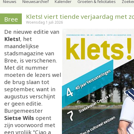
Nieuws
Nieuwsarchief
Kalender
Groeten & felicitaties
Zoeker
Klets! viert tiende verjaardag met z
Bree
Woensdag 1 juli 2026
De nieuwe editie van
Klets!
, het
maandelijkse
stadsmagazine van
Bree, is verschenen.
Met dit nummer
moeten de lezers wel
de brug slaan tot
september, want in
augustus verschijnt
er geen editie.
Burgemeester
Sietse Wils
opent
zijn voorwoord met
een vrolijk "Ciao a