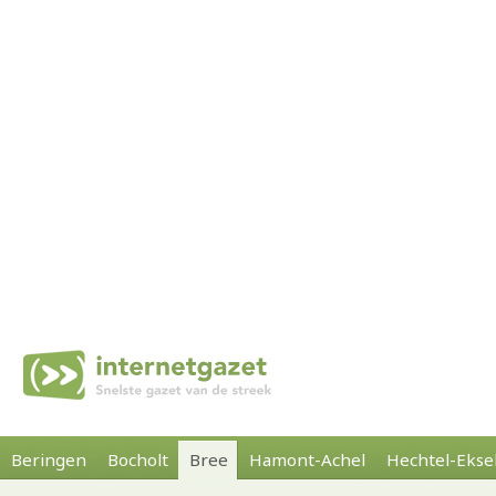
Beringen
Bocholt
Bree
Hamont-Achel
Hechtel-Ekse