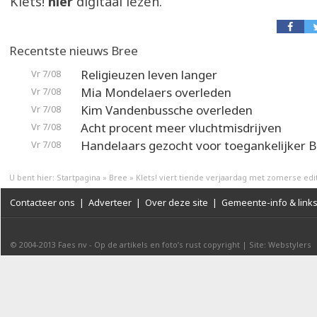
Klets!
hier
digitaal lezen.
Recentste nieuws Bree
Religieuzen leven langer
Vr 7/08
Mia Mondelaers overleden
Vr 7/08
Kim Vandenbussche overleden
Vr 7/08
Acht procent meer vluchtmisdrijven
Vr 7/08
Handelaars gezocht voor toegankelijker 
Vr 7/08
U bent hier:
Startpagina
»
Bree
»
Klets! viert tiende verjaardag met zomerse edi
Contacteer ons
|
Adverteer
|
Over deze site
|
Gemeente-info & link
© 2004-2013
Faes nv
-
Op de artikels en foto’s rust copyright
|
Site: Webstylers