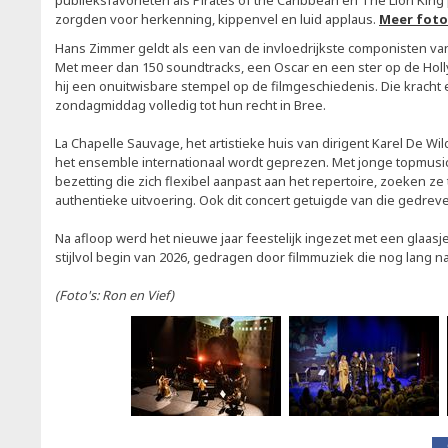
publieksfavorieten als Pirates of the Caribbean en The Lion Ki
zorgden voor herkenning, kippenvel en luid applaus.
Meer foto
Hans Zimmer geldt als een van de invloedrijkste componisten v
Met meer dan 150 soundtracks, een Oscar en een ster op de Hol
hij een onuitwisbare stempel op de filmgeschiedenis. Die krach
zondagmiddag volledig tot hun recht in Bree.
La Chapelle Sauvage, het artistieke huis van dirigent Karel De 
het ensemble internationaal wordt geprezen. Met jonge topmusic
bezetting die zich flexibel aanpast aan het repertoire, zoeken ze
authentieke uitvoering. Ook dit concert getuigde van die gedrev
Na afloop werd het nieuwe jaar feestelijk ingezet met een glaas
stijlvol begin van 2026, gedragen door filmmuziek die nog lang na
(Foto's: Ron en Vief)