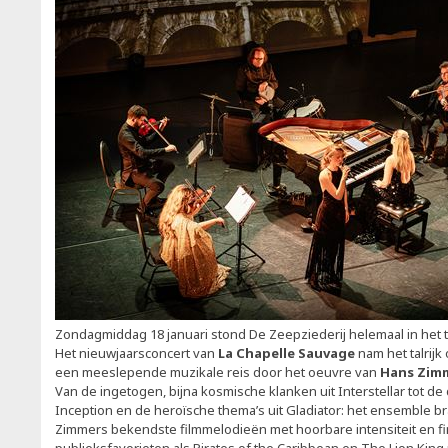
Zondagmiddag 18 januari stond De Zeepziederij helemaal in het 
Het nieuwjaarsconcert van
La Chapelle Sauvage
nam het talrij
een meeslepende muzikale reis door het oeuvre van
Hans Zim
Van de ingetogen, bijna kosmische klanken uit Interstellar tot d
Inception en de heroïsche thema’s uit Gladiator: het ensemble br
Zimmers bekendste filmmelodieën met hoorbare intensiteit en f