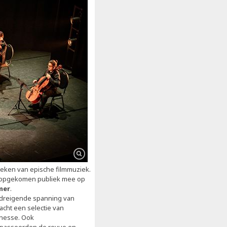
teken van epische filmmuziek.
k opgekomen publiek mee op
mer
.
e dreigende spanning van
acht een selectie van
inesse. Ook