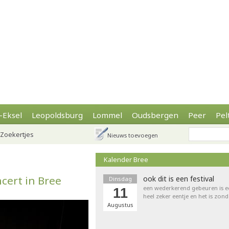
-Eksel
Leopoldsburg
Lommel
Oudsbergen
Peer
Pel
Zoekertjes
Nieuws toevoegen
Kalender Bree
cert in Bree
ook dit is een festival
Dinsdag
een wederkerend gebeuren is een 
11
heel zeker eentje en het is zond
Augustus