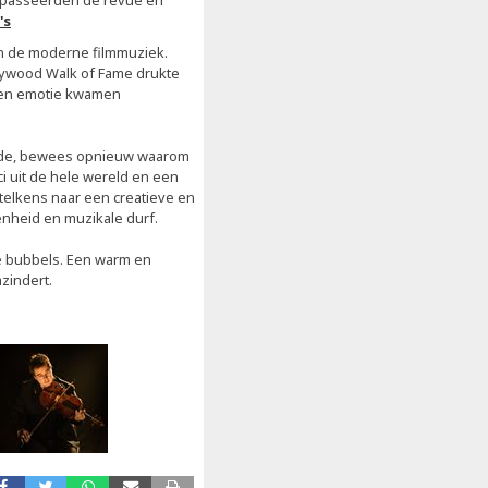
ng passeerden de revue en
's
an de moderne filmmuziek.
lywood Walk of Fame drukte
t en emotie kwamen
Wilde, bewees opnieuw waarom
i uit de hele wereld en een
 telkens naar een creatieve en
enheid en muzikale durf.
je bubbels. Een warm en
zindert.