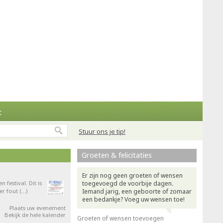
t
Stuur ons je tip!
Groeten & felicitaties
Er zijn nog geen groeten of wensen
festival. Dit is
toegevoegd de voorbije dagen.
er fout (…)
Iemand jarig, een geboorte of zomaar
een bedankje? Voeg uw wensen toe!
Plaats uw evenement
Bekijk de hele kalender
Groeten of wensen toevoegen