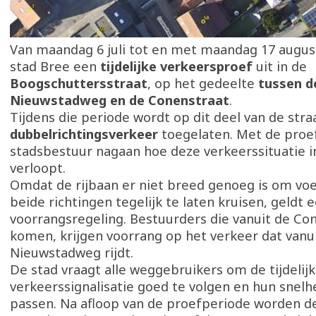
Van maandag 6 juli tot en met maandag 17 augus
stad Bree een
tijdelijke verkeersproef
uit in de
Boogschuttersstraat
, op het gedeelte
tussen d
Nieuwstadweg en de Conenstraat
.
Tijdens die periode wordt op dit deel van de straa
dubbelrichtingsverkeer
toegelaten. Met de proef
stadsbestuur nagaan hoe deze verkeerssituatie in
verloopt.
Omdat de rijbaan er niet breed genoeg is om voer
beide richtingen tegelijk te laten kruisen, geldt 
voorrangsregeling. Bestuurders die vanuit de Co
komen, krijgen voorrang op het verkeer dat vanu
Nieuwstadweg rijdt.
De stad vraagt alle weggebruikers om de tijdelij
verkeerssignalisatie goed te volgen en hun snelh
passen. Na afloop van de proefperiode worden d