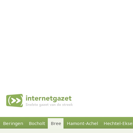
Beringen
Bocholt
Bree
Hamont-Achel
Hechtel-Ekse