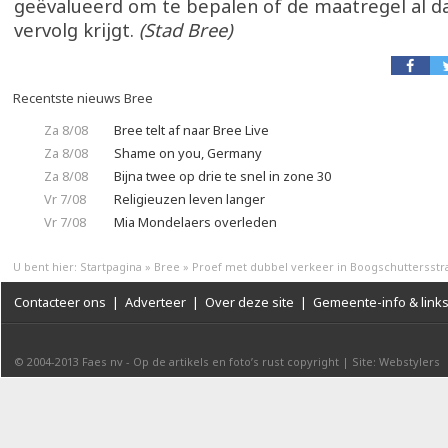
geëvalueerd om te bepalen of de maatregel al d
vervolg krijgt.
(Stad Bree)
Recentste nieuws Bree
Za 8/08
Bree telt af naar Bree Live
Za 8/08
Shame on you, Germany
Za 8/08
Bijna twee op drie te snel in zone 30
Vr 7/08
Religieuzen leven langer
Vr 7/08
Mia Mondelaers overleden
U bent hier:
Startpagina
»
Bree
»
Proef met dubbel verkeer in Boogschuttersstr
Contacteer ons
|
Adverteer
|
Over deze site
|
Gemeente-info & link
© 2004-2013
Faes nv
-
Op de artikels en foto’s rust copyright
|
Site: Webstylers