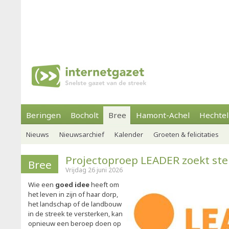
Beringen
Bocholt
Bree
Hamont-Achel
Hechtel
Nieuws
Nieuwsarchief
Kalender
Groeten & felicitaties
Projectoproep LEADER zoekt ste
Bree
Vrijdag 26 juni 2026
Wie een
goed idee
heeft om
het leven in zijn of haar dorp,
het landschap of de landbouw
in de streek te versterken, kan
opnieuw een beroep doen op