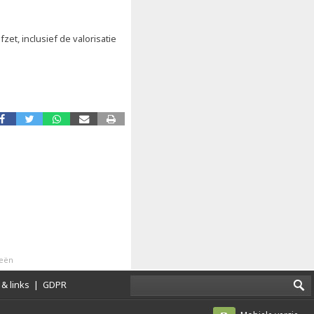
et, inclusief de valorisatie
eeën
& links
|
GDPR