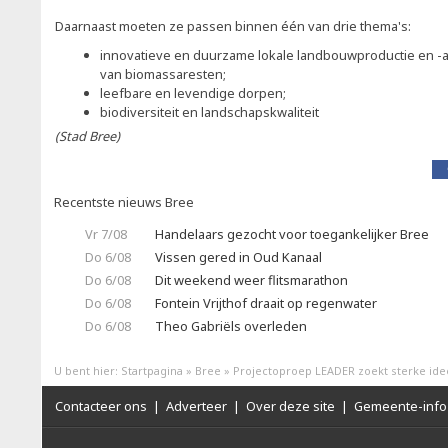
Daarnaast moeten ze passen binnen één van drie thema's:
innovatieve en duurzame lokale landbouwproductie en -afz
van biomassaresten;
leefbare en levendige dorpen;
biodiversiteit en landschapskwaliteit
(Stad Bree)
Recentste nieuws Bree
Vr 7/08
Handelaars gezocht voor toegankelijker Bree
Do 6/08
Vissen gered in Oud Kanaal
Do 6/08
Dit weekend weer flitsmarathon
Do 6/08
Fontein Vrijthof draait op regenwater
Do 6/08
Theo Gabriëls overleden
U bent hier:
Startpagina
»
Bree
»
Projectoproep LEADER zoekt sterke id
Contacteer ons
|
Adverteer
|
Over deze site
|
Gemeente-info 