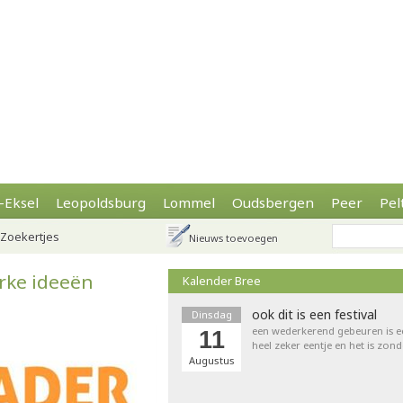
-Eksel
Leopoldsburg
Lommel
Oudsbergen
Peer
Pel
Zoekertjes
Nieuws toevoegen
rke ideeën
Kalender Bree
ook dit is een festival
Dinsdag
een wederkerend gebeuren is een 
11
heel zeker eentje en het is zond
Augustus