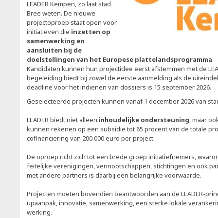
LEADER Kempen, zo laat stad
Bree weten. De nieuwe
projectoproep staat open voor
initiatieven die
inzetten op
samenwerking en
aansluiten bij de
doelstellingen van het Europese plattelandsprogramma
.
Kandidaten kunnen hun projectidee eerst afstemmen met de LEA
begeleiding biedt bij zowel de eerste aanmelding als de uiteinde
deadline voor het indienen van dossiers is 15 september 2026.
Geselecteerde projecten kunnen vanaf 1 december 2026 van star
LEADER biedt niet alleen
inhoudelijke ondersteuning
, maar ook
kunnen rekenen op een subsidie tot 65 procent van de totale pr
cofinanciering van 200.000 euro per project.
De oproep richt zich tot een brede groep initiatiefnemers, waaro
feitelijke verenigingen, vennootschappen, stichtingen en ook pa
met andere partners is daarbij een belangrijke voorwaarde.
Projecten moeten bovendien beantwoorden aan de LEADER-princ
upaanpak, innovatie, samenwerking, een sterke lokale veranker
werking.