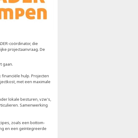
DER-coördinator, die
lijke projectaanvraag. De
t gaan.
 financiële hulp. Projecten
ojectkost, met een maximale
nder lokale besturen, vzw's,
rticulieren. Samenwerking
ipes, zoals een bottom-
ing en een geïntegreerde