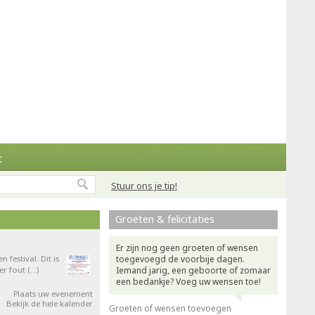
t
Stuur ons je tip!
Groeten & felicitaties
Er zijn nog geen groeten of wensen
festival. Dit is
toegevoegd de voorbije dagen.
er fout (…)
Iemand jarig, een geboorte of zomaar
een bedankje? Voeg uw wensen toe!
Plaats uw evenement
Bekijk de hele kalender
Groeten of wensen toevoegen