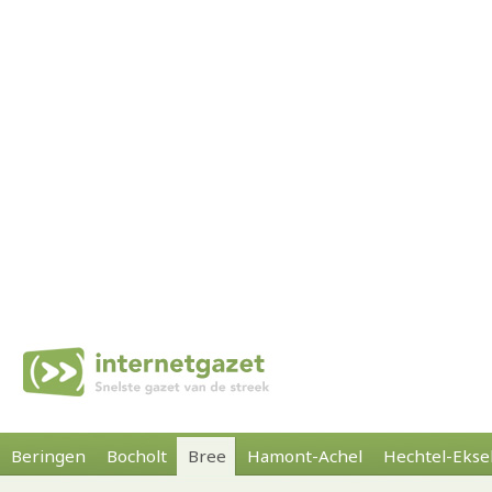
Beringen
Bocholt
Bree
Hamont-Achel
Hechtel-Ekse