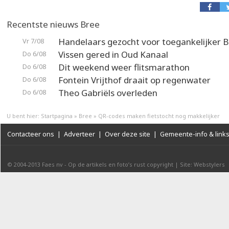
Recentste nieuws Bree
Handelaars gezocht voor toegankelijker 
Vr 7/08
Vissen gered in Oud Kanaal
Do 6/08
Dit weekend weer flitsmarathon
Do 6/08
Fontein Vrijthof draait op regenwater
Do 6/08
Theo Gabriëls overleden
Do 6/08
U bent hier:
Startpagina
»
Bree
»
QR-codes maken fietstocht nog makkelijker
Contacteer ons
|
Adverteer
|
Over deze site
|
Gemeente-info & link
© 2004-2013
Faes nv
-
Op de artikels en foto’s rust copyright
|
Site: Webstylers