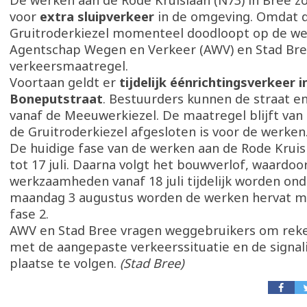
De werken aan de Rode Kruislaan (N73) in Bree zo
voor
extra sluipverkeer
in de omgeving. Omdat 
Gruitroderkiezel momenteel doodloopt op de we
Agentschap Wegen en Verkeer (AWV) en Stad Bree
verkeersmaatregel.
Voortaan geldt er
tijdelijk éénrichtingsverkeer i
Boneputstraat
. Bestuurders kunnen de straat en
vanaf de Meeuwerkiezel. De maatregel blijft van 
de Gruitroderkiezel afgesloten is voor de werken
De huidige fase van de werken aan de Rode Kruis
tot 17 juli. Daarna volgt het bouwverlof, waardoo
werkzaamheden vanaf 18 juli tijdelijk worden on
maandag 3 augustus worden de werken hervat me
fase 2.
AWV en Stad Bree vragen weggebruikers om rek
met de aangepaste verkeerssituatie en de signali
plaatse te volgen.
(Stad Bree)