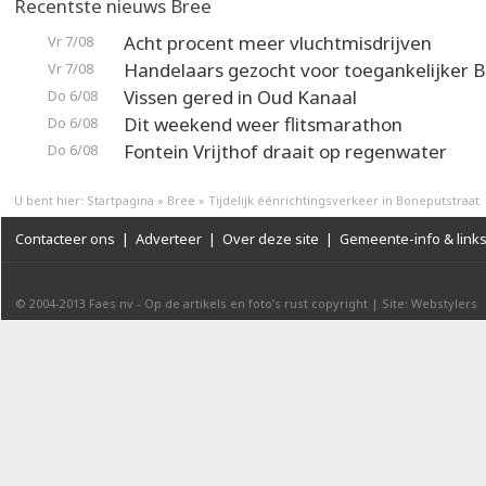
Recentste nieuws Bree
Acht procent meer vluchtmisdrijven
Vr 7/08
Handelaars gezocht voor toegankelijker 
Vr 7/08
Vissen gered in Oud Kanaal
Do 6/08
Dit weekend weer flitsmarathon
Do 6/08
Fontein Vrijthof draait op regenwater
Do 6/08
U bent hier:
Startpagina
»
Bree
»
Tijdelijk éénrichtingsverkeer in Boneputstraat
Contacteer ons
|
Adverteer
|
Over deze site
|
Gemeente-info & link
© 2004-2013
Faes nv
-
Op de artikels en foto’s rust copyright
|
Site: Webstylers