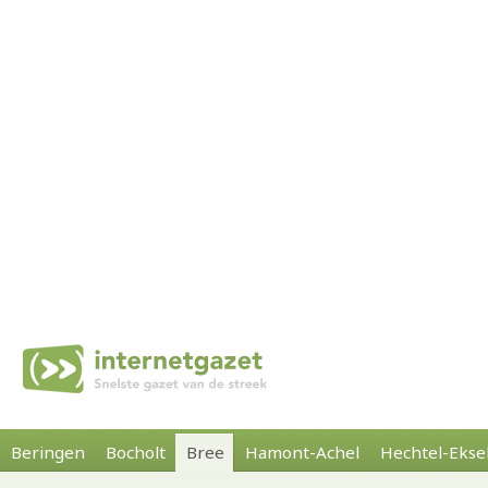
Beringen
Bocholt
Bree
Hamont-Achel
Hechtel-Ekse