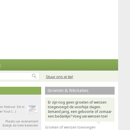
t
Stuur ons je tip!
Groeten & felicitaties
Er zijn nog geen groeten of wensen
festival. Dit is
toegevoegd de voorbije dagen.
er fout (…)
Iemand jarig, een geboorte of zomaar
een bedankje? Voeg uw wensen toe!
Plaats uw evenement
Bekijk de hele kalender
Groeten of wensen toevoegen