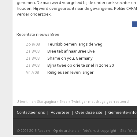
genomen. De man werd voorgeleid bij de onderzoeksrechter en 
houden. Hij werd overgebracht naar de gevangenis. Politie CAR
verder onderzoek.
Recentste nieuws Bree
Zo 9/08
Teunisbloemen langs de weg
Za 8/08
Bree telt af naar Bree Live
Za 8/08
Shame on you, Germany
Za 8/08
Bijna twee op drie te snel in zone 30
Vr 7/08
Religieuzen leven langer
U bent hier:
Startpagina
»
Bree
»
Twintiger met drugs gearresteerd
Contacteer ons
|
Adverteer
|
Over deze site
|
Gemeente-info 
© 2004-2013
Faes nv
-
Op de artikels en foto’s rust copyright
|
Site: Webs