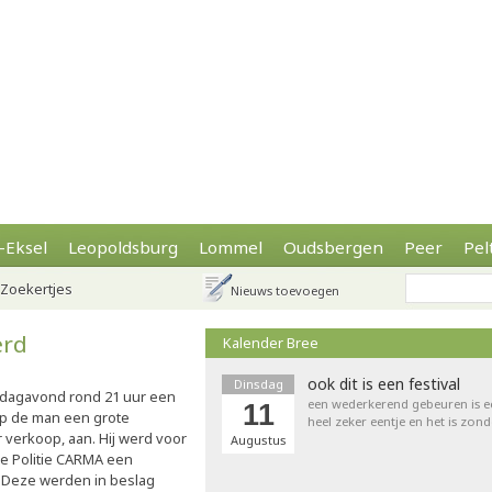
-Eksel
Leopoldsburg
Lommel
Oudsbergen
Peer
Pel
Zoekertjes
Nieuws toevoegen
erd
Kalender Bree
ook dit is een festival
Dinsdag
ijdagavond rond 21 uur een
een wederkerend gebeuren is een 
11
 op de man een grote
heel zeker eentje en het is zond
verkoop, aan. Hij werd voor
Augustus
de Politie CARMA een
n. Deze werden in beslag