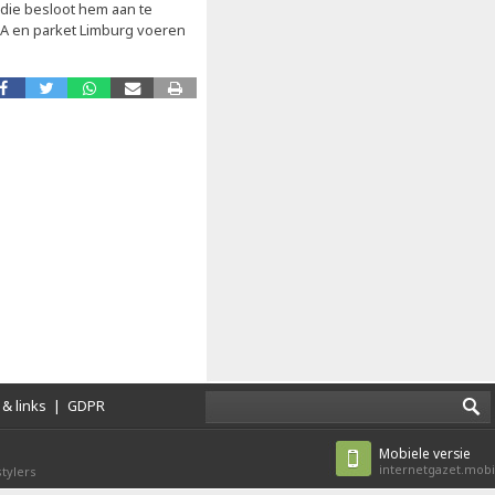
die besloot hem aan te
MA en parket Limburg voeren
& links
|
GDPR
Mobiele versie
internetgazet.mobi
tylers