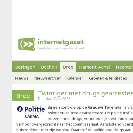
Beringen
Bocholt
Bree
Hamont-Achel
Hechtel
Nieuws
Nieuwsarchief
Kalender
Groeten & felicitaties
Twintiger met drugs gearreste
Bree
Dinsdag 7 juli 2026
Bij een controle op de
Grauwe Torenwal
is vr
twintiger uit Bree gearresteerd. De politie trof
hoeveelheid drugs, vermoedelijk bestemd voor 
verhoor overgebracht naar het commissariaat. Aansluitend voer
huiszoeking uit in zijn woning. Daar trof de politie nog drugs aa