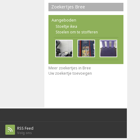
Zoekertjes Bree
Aangeboden
Stoeltje ikea
Stoelen om te stofferen
Meer zoekertjes in Bree
Uw zoekertje toevoegen
RSS Feed
Volg ons