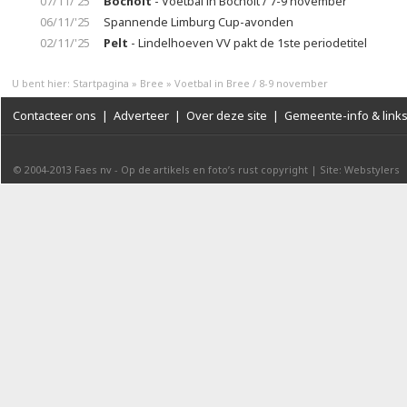
07/11/'25
Bocholt
- Voetbal in Bocholt / 7-9 november
06/11/'25
Spannende Limburg Cup-avonden
02/11/'25
Pelt
- Lindelhoeven VV pakt de 1ste periodetitel
U bent hier:
Startpagina
»
Bree
»
Voetbal in Bree / 8-9 november
Contacteer ons
|
Adverteer
|
Over deze site
|
Gemeente-info & link
© 2004-2013
Faes nv
-
Op de artikels en foto’s rust copyright
|
Site: Webstylers