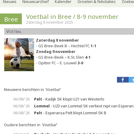
Nieuws
Nieuwsarchief
Kalender
Groeten & felicitaties
Zoeker
Voetbal in Bree / 8-9 november
Bree
Zaterdag 8 november 2025
Voetbal
Zaterdag 8 november
- GS Bree-Beek B – Hechtel FC
1-1
Zondag 9 november
- GS Bree-Beek – K.St. Elen
4-1
- Opitter FC – E. Louwel
3-0
Nieuwere berichten in
'Voetbal'
06/08/'26
Pelt
- Kadijk SK klopt U21 van Westerlo
06/08/'26
Lommel
- U23 van Lommel SK verliest nipt van Esperan
06/08/'26
Pelt
- Esperanza Pelt klopt Lommel SK B
Oudere berichten in
'Voetbal'