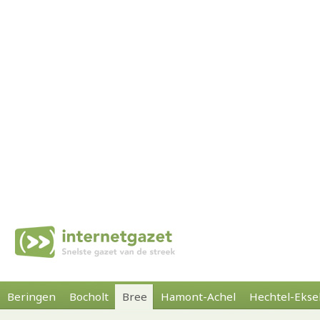
Beringen
Bocholt
Bree
Hamont-Achel
Hechtel-Ekse