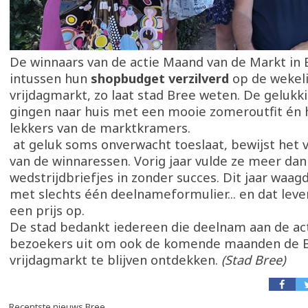
De winnaars van de actie Maand van de Markt in
intussen hun
shopbudget verzilverd
op de wekeli
vrijdagmarkt, zo laat stad Bree weten. De geluk
gingen naar huis met een mooie zomeroutfit én 
lekkers van de marktkramers.
at geluk soms onverwacht toeslaat, bewijst het 
van de winnaressen. Vorig jaar vulde ze meer dan
wedstrijdbriefjes in zonder succes. Dit jaar waag
met slechts één deelnameformulier... en dat le
een prijs op.
De stad bedankt iedereen die deelnam aan de act
bezoekers uit om ook de komende maanden de 
vrijdagmarkt te blijven ontdekken.
(Stad Bree)
Recentste nieuws Bree