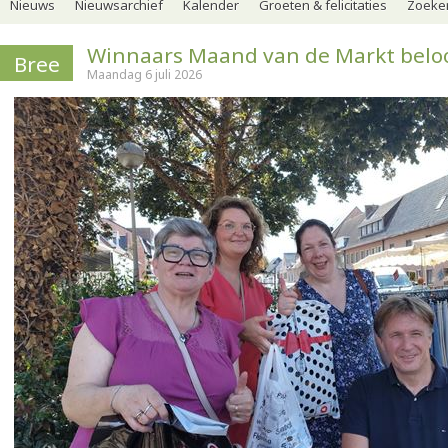
Nieuws
Nieuwsarchief
Kalender
Groeten & felicitaties
Zoeker
Winnaars Maand van de Markt bel
Bree
Maandag 6 juli 2026