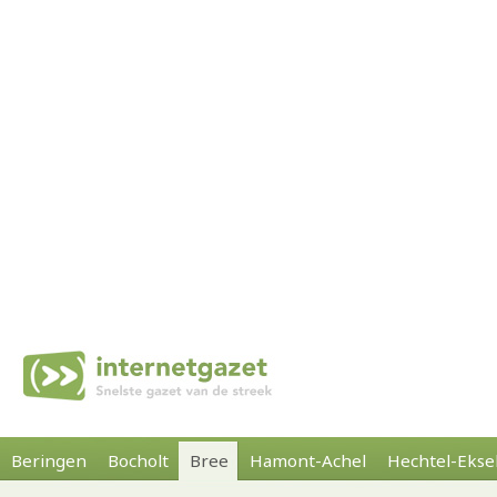
Beringen
Bocholt
Bree
Hamont-Achel
Hechtel-Ekse