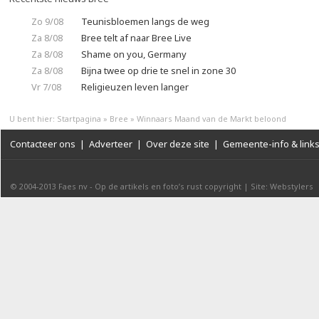
Zo 9/08
Teunisbloemen langs de weg
Za 8/08
Bree telt af naar Bree Live
Za 8/08
Shame on you, Germany
Za 8/08
Bijna twee op drie te snel in zone 30
Vr 7/08
Religieuzen leven langer
U bent hier:
Startpagina
»
Bree
»
Winnaars Maand van de Markt beloond
Contacteer ons
|
Adverteer
|
Over deze site
|
Gemeente-info & link
© 2004-2013
Faes nv
-
Op de artikels en foto’s rust copyright
|
Site: Webstylers