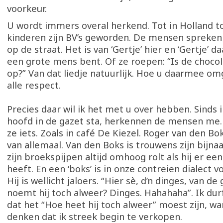
voorkeur.
U wordt immers overal herkend. Tot in Holland to
kinderen zijn BV’s geworden. De mensen spreken
op de straat. Het is van ‘Gertje’ hier en ‘Gertje’ da
een grote mens bent. Of ze roepen: “Is de chocol
op?” Van dat liedje natuurlijk. Hoe u daarmee om
alle respect.
Precies daar wil ik het met u over hebben. Sinds 
hoofd in de gazet sta, herkennen de mensen me
ze iets. Zoals in café De Kiezel. Roger van den Bo
van allemaal. Van den Boks is trouwens zijn bijna
zijn broekspijpen altijd omhoog rolt als hij er een
heeft. En een ‘boks’ is in onze contreien dialect 
Hij is wellicht jaloers. “Hier sè, d’n dinges, van de
noemt hij toch alweer? Dinges. Hahahaha”. Ik du
dat het “Hoe heet hij toch alweer” moest zijn, wan
denken dat ik streek begin te verkopen.