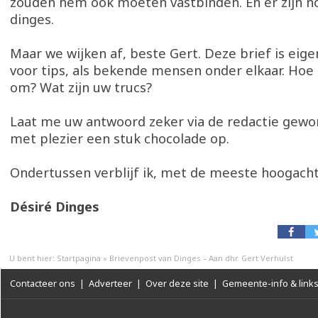
zouden hem ook moeten vastbinden. En er zijn no
dinges.
Maar we wijken af, beste Gert. Deze brief is eige
voor tips, als bekende mensen onder elkaar. Hoe
om? Wat zijn uw trucs?
Laat me uw antwoord zeker via de redactie gewor
met plezier een stuk chocolade op.
Ondertussen verblijf ik, met de meeste hoogach
Désiré Dinges
U bent hier:
Startpagina
»
Brievenpost van Dinges – Aan dhr. Gert Verhulst
Contacteer ons
|
Adverteer
|
Over deze site
|
Gemeente-info & link