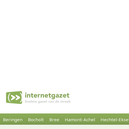
Beringen
Bocholt
Bree
Hamont-Achel
Hechtel-Ekse