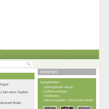
t
Zoekertjes
Aangeboden
inges'
Opbergdozen van ijs.
Luchtbevochtiger
| Aan mevr. Sophie
Schilderijen
2 Mooie boeken < De Groote Heide>
ondscoach Rode