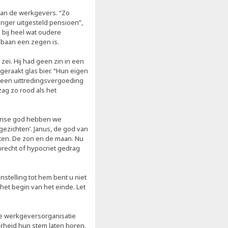
 van de werkgevers. “Zo
nger uitgesteld pensioen”,
 bij heel wat oudere
sbaan een zegen is.
zei. Hij had geen zin in een
eraakt glas bier. “Hun eigen
ij een uittredingsvergoeding
zag zo rood als het
einse god hebben we
gezichten’. Janus, de god van
ten. De zon en de maan. Nu
recht of hypocriet gedrag
nstelling tot hem bent u niet
het begin van het einde. Let
e werkgeversorganisatie
rheid hun stem laten horen.