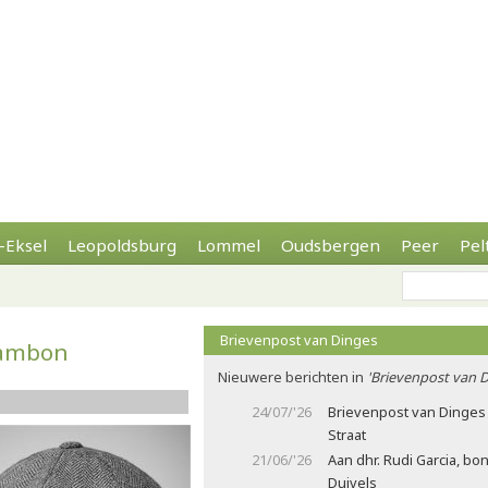
-Eksel
Leopoldsburg
Lommel
Oudsbergen
Peer
Pel
Brievenpost van Dinges
 Jambon
Nieuwere berichten in
'Brievenpost van D
24/07/'26
Brievenpost van Dinges 
Straat
21/06/'26
Aan dhr. Rudi Garcia, b
Duivels