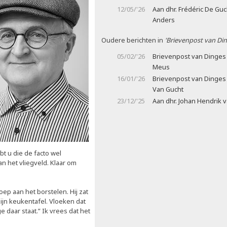
12/05/'26
Aan dhr. Frédéric De Guc
Anders
Oudere berichten in
'Brievenpost van Din
05/02/'26
Brievenpost van Dinges 
Meus
16/01/'26
Brievenpost van Dinges 
Van Gucht
23/12/'25
Aan dhr. Johan Hendrik 
bt u die de facto wel
n het vliegveld. Klaar om
oep aan het borstelen. Hij zat
ijn keukentafel. Vloeken dat
 daar staat.” Ik vrees dat het