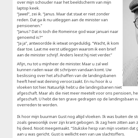
over mijn schouder naar het beeldscherm van mijn
laptop keek.
“Jawel”, zei ik. “Janus. Maar dat staat er niet zonder
reden. Dat ga ik nu uitleggen aan de minister van
pensioenen.”
“Janus? Dat is toch die Romeinse god waar januari naar
genoemd is?”
“Ja ja”, antwoordde ik ietwat ongeduldig. “Wacht, ik kom
daar toe. Laat me eerst uitleggen waarom ik een brief
aan de minister schrijf. Anders leest hij niet verder.”
Afijn, nu tot u mijnheer de minister. Maar u zal wel
kunnen raden waar dit schrijven vandaan komt. Uw
beslissing over het afschaffen van de landingsbanen
heeft heel wat deining veroorzaakt. En nu hoor ik u
vloeken tot hier. Natuurlijk hebt u die landingsbanen niet
afgeschaft. Maar als die niet meer meetelt voor ons pensioen, he
afgeschaft. U hebt die ten grave gedragen op de landingsbaan va
overreden te worden.
Ik hoor mijn buurman Gust nog altijd vloeken. Ik was buiten de st
zoals gewoonlijk over zijn krant gebogen. Ik zag hem zitten aan z
hij deed. Nooit meegemaakt. “Stukske hesp van mijn voeten dat ge
aan u was gericht. Gust is wellicht een van uw slachtoffers.