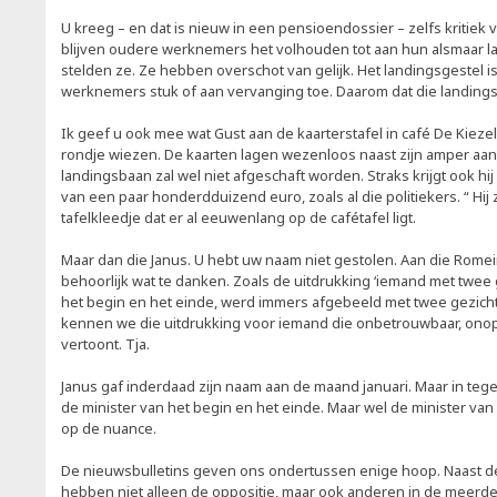
U kreeg – en dat is nieuw in een pensioendossier – zelfs kritiek
blijven oudere werknemers het volhouden tot aan hun alsmaar la
stelden ze. Ze hebben overschot van gelijk. Het landingsgestel is
werknemers stuk of aan vervanging toe. Daarom dat die landing
Ik geef u ook mee wat Gust aan de kaarterstafel in café De Kiezel 
rondje wiezen. De kaarten lagen wezenloos naast zijn amper aang
landingsbaan zal wel niet afgeschaft worden. Straks krijgt ook h
van een paar honderdduizend euro, zoals al die politiekers. “ Hij 
tafelkleedje dat er al eeuwenlang op de cafétafel ligt.
Maar dan die Janus. U hebt uw naam niet gestolen. Aan die Rom
behoorlijk wat te danken. Zoals de uitdrukking ‘iemand met twee 
het begin en het einde, werd immers afgebeeld met twee gezich
kennen we die uitdrukking voor iemand die onbetrouwbaar, onop
vertoont. Tja.
Janus gaf inderdaad zijn naam aan de maand januari. Maar in tege
de minister van het begin en het einde. Maar wel de minister van 
op de nuance.
De nieuwsbulletins geven ons ondertussen enige hoop. Naast d
hebben niet alleen de oppositie, maar ook anderen in de meerde