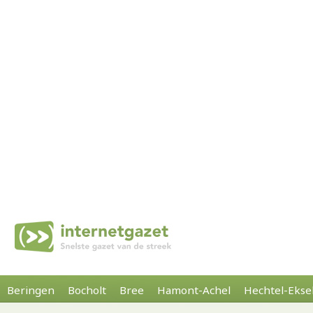
Beringen
Bocholt
Bree
Hamont-Achel
Hechtel-Ekse