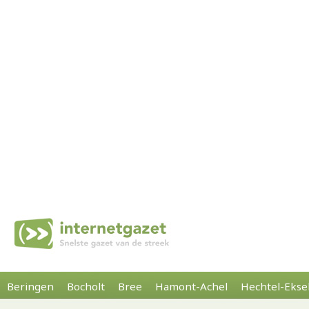
Beringen
Bocholt
Bree
Hamont-Achel
Hechtel-Ekse