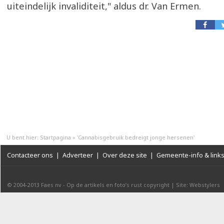
uiteindelijk invaliditeit," aldus dr. Van Ermen.
U bent hier:
Startpagina
»
'Cannabisgebruik bedreigt jonge hersenen'
Contacteer ons
|
Adverteer
|
Over deze site
|
Gemeente-info & link
© 2004-2013
Faes nv
-
Op de artikels en foto’s rust copyright
|
Site: Webstylers