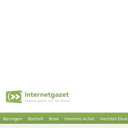
Beringen
Bocholt
Bree
Hamont-Achel
Hechtel-Ekse