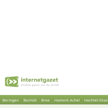
Beringen
Bocholt
Bree
Hamont-Achel
Hechtel-Ekse