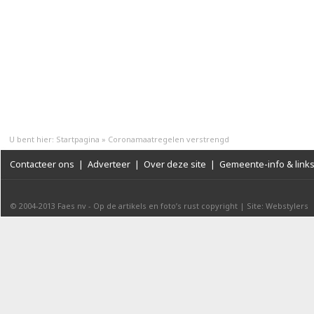
U bent hier:
Startpagina
»
Coronamaatregelen verstrengd
Contacteer ons
|
Adverteer
|
Over deze site
|
Gemeente-info & link
© 2004-2013
Faes nv
-
Op de artikels en foto’s rust copyright
|
Site: Webstylers