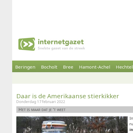
Beringen
Bocholt
Bree
Hamont-Achel
Hechtel
Daar is de Amerikaanse stierkikker
Donderdag 17 februari 2022
Het is maar dat je 't weet
In
n
i