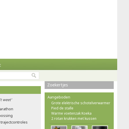
t
Zoekertjes
Aangeboden
't weet'
Grote elektrische schotelverwarmer
Pied de stalle
marathon
Warme voetenzak Koeka
tbossing
2 rotan krukken met kussen
trajectcontroles