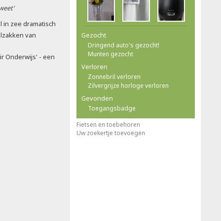
 weet'
l in zee dramatisch
alzakken van
Gezocht
Dringend auto's gezocht!
Munten gezocht
ir Onderwijs' - een
Verloren
Zonnebril verloren
Zilvergrijze horloge verloren
Gevonden
Toegangsbadge
Fietsen en toebehoren
Uw zoekertje toevoegen