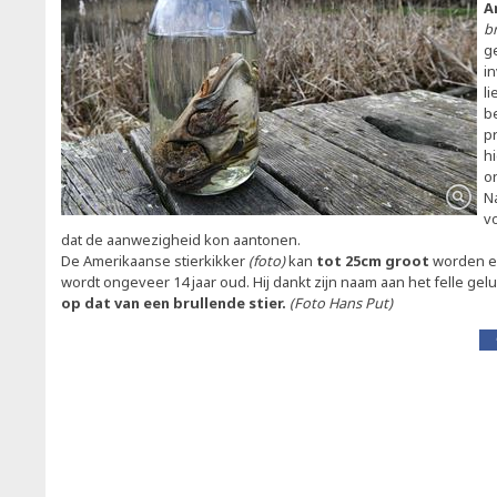
A
b
g
i
li
b
p
hi
o
N
v
dat de aanwezigheid kon aantonen.
De Amerikaanse stierkikker
(foto)
kan
tot 25cm groot
worden en
wordt ongeveer 14 jaar oud. Hij dankt zijn naam aan het felle gelu
op dat van een brullende stier.
(Foto Hans Put)