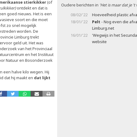
merikaanse stierkikker
(of
Oudere berichten in
'Het is maar dat je 't
rulkikker)
ontdekt en dat is
een goed nieuws. Het is een
08/02/'22
Hoeveelheid plastic afva
nvasieve soort en die moet
18/01/'22
Pelt
- Nog even die afv
efst zo snel mogelijk
Limburg.net
estreden worden. De
16/01/'22
'Wegwijs in het Secunda
rovincie Limburg trekt
website
ervoor geld uit. Het was
nderzoek van het Provinciaal
atuurcentrum en het Instituut
oor Natuur en Bosonderzoek
 een halve kilo wegen. Hij
id dat hij maakt en
dat lijkt