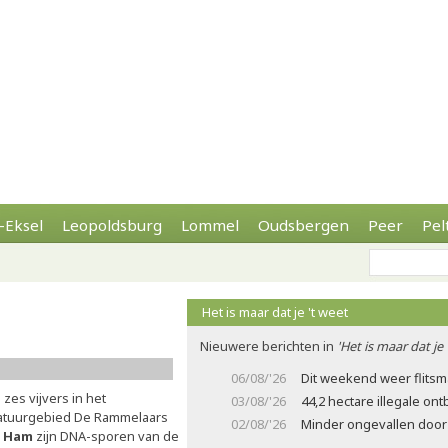
-Eksel
Leopoldsburg
Lommel
Oudsbergen
Peer
Pel
Het is maar dat je 't weet
Nieuwere berichten in
'Het is maar dat je 
06/08/'26
Dit weekend weer flits
 zes vijvers in het
03/08/'26
44,2 hectare illegale on
atuurgebied De Rammelaars
02/08/'26
Minder ongevallen door 
n Ham
zijn DNA-sporen van de