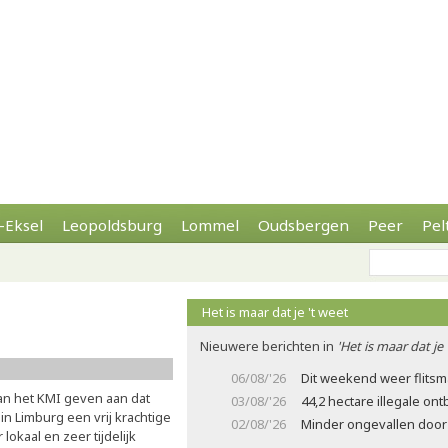
-Eksel
Leopoldsburg
Lommel
Oudsbergen
Peer
Pel
Het is maar dat je 't weet
Nieuwere berichten in
'Het is maar dat je 
06/08/'26
Dit weekend weer flits
an het KMI geven aan dat
03/08/'26
44,2 hectare illegale on
 in Limburg een vrij krachtige
02/08/'26
Minder ongevallen door 
lokaal en zeer tijdelijk