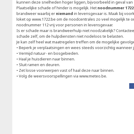
kunnen deze snelheden hoger liggen, bijvoorbeeld in geval van
Plaatselijke schade of hinder is mogelijk. Het
noodnummer 1722
brandweer waarbij er
niemand
in levensgevaar is. Maak bij voor
loket op www.1722.be om de noodcentrales zo veel mogelijk te o
noodnummer 112 vrij voor personen in levensgevaar.
Is er schade maar is brandweerhulp niet noodzakelijk? Contacte
schade zelf, om de hulpdiensten niet nodeloos te belasten.
Je kan zelf heel wat maatregelen treffen om de mogelijke gevol
• Beperk je verplaatsingen en wees steeds voorzichtig wanneer j
• Vermijd natuur- en bosgebieden.
• Haal je huisdieren naar binnen.
• Sluit ramen en deuren.
• Zet losse voorwerpen vast of haal deze naar binnen.
• Volg de weersvoorspellingen via www.meteo.be.