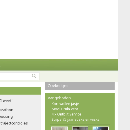
t
Zoekertjes
Aangeboden
't weet'
Kort wollen jasje
Mooi Bruin Vest
marathon
4 x Ontbijt Service
tbossing
Strips 75 jaar suske en wiske
trajectcontroles