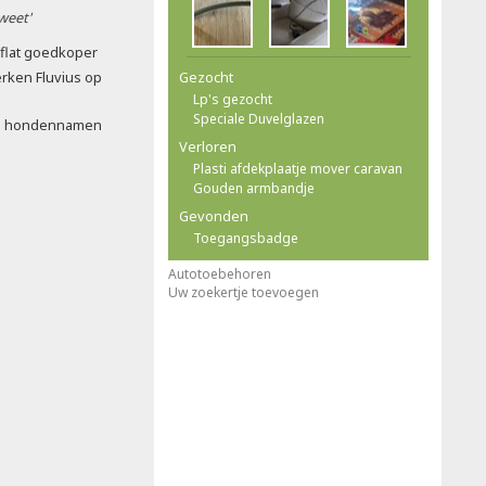
 weet'
 flat goedkoper
rken Fluvius op
Gezocht
Lp's gezocht
Speciale Duvelglazen
te hondennamen
Verloren
Plasti afdekplaatje mover caravan
Gouden armbandje
Gevonden
Toegangsbadge
Autotoebehoren
Uw zoekertje toevoegen