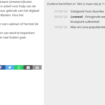
 zware (onweers)buien.
Oudere berichten in
'Het is maar dat je 't
is actief voor hulp van de
keur gebruik van het digitaal
21/02/'24
Vastgoed: huis duurder,
ntlasten. Hou het
20/02/'24
Lommel
- Dringende we
kruispunt Lutlommel
er een vakman of herstel de
15/02/'24
Max en Luna populairs
gen van wind te beperken:
e naar buiten gaat.