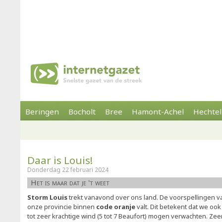
Beringen
Bocholt
Bree
Hamont-Achel
Hechtel
Daar is Louis!
Donderdag 22 februari 2024
Het is maar dat je 't weet
Storm Louis
trekt vanavond over ons land. De voorspellingen v
onze provincie binnen
code oranje
valt. Dit betekent dat we ook
tot zeer krachtige wind (5 tot 7 Beaufort) mogen verwachten. Zeer 