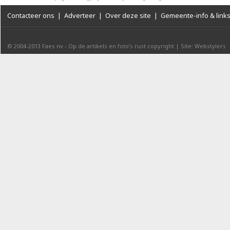
Contacteer ons
|
Adverteer
|
Over deze site
|
Gemeente-info & link
© 2004-2013
Faes nv
-
Op de artikels en foto’s rust copyright
|
Site: Webstylers