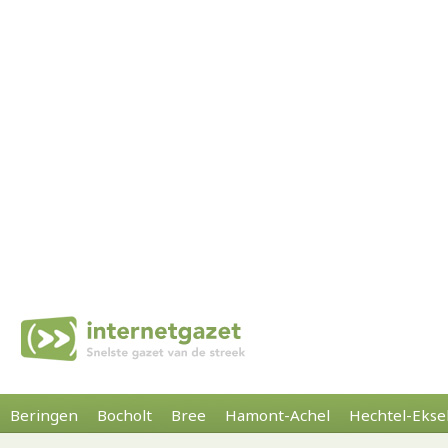
Beringen
Bocholt
Bree
Hamont-Achel
Hechtel-Ekse