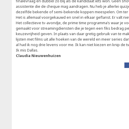
finalevraag en dubbel zo blij als de kandidaat iets won. Geen sh
assistente die de cheque mag aandragen. Nu heb je allerlei quiz
dezelfde bekende of semi-bekende koppen meespelen. Om ter gra
Het is allemaal voorgekauwd en snel in elkaar geflanst. Er valt ni
Het collectieve tv-avondje, de prime time programma’s waar je vo
gemaakt voor streamingdiensten die je tegen een fiks bedrag 
keuzevrijheid geven. In plaats van daar gretig gebruik van te mak
lijsten met films uit alle hoeken van de wereld en meer series da
al had ik nog drie levens voor me. Ik kan niet kiezen en knip de tv
Ik mis Dallas.
Claudia Nieuwenhuizen