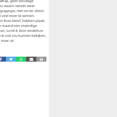
owtrap, geen bevallige
jes waarin steeds weer
ppigst, niet om ter slimst.
et veel meer te winnen.
or thuis bleef, hebben plaats
per maand een oneindige
en, scroll ik door eindeloze
n ik ooit zou kunnen bekijken,
 maar uit.