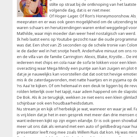
stilte op straat bij de ontknoping van het laats
volgende dag, dat is er niet meer.
Of Hoger-Lager. Of Ron’s Honeymoonshow. Als je
meepraten en er was ook geen mogelijkheid om de uitzending te
waren schaars en heruitzendingen waren enkel weggelegd voor 
Mathilde, waar mijn moeder dan weer heel nostalgisch van werd.
Ik heb laatst eens op Youtube gezocht naar die oude programma’s
was dat. Een shot van 25 seconden op de schele tronie van Colom
ie de dader wel in het snotje heeft. Anderhalve minuut om ons ro
en de villa van de familie Carrington: Alexis, Blake, Krystle… De 
iedereen met chips en cola naar de sofa te lokken voor een klein 
overacting waar Mega Mindy een puntje aan kan zuigen en plot-tw
dat je je nauwelijks kan voorstellen dat dat ooit tot hevige emotie
mis ik de zaterdagavonden, met natte haartjes en in pyjama op 
‘ns Aaa’ te kijken. Of om helemaal in een deuk te liggen bij de r
rolden letterlijk over het tapijt, naar adem happend om de slap
De Bok. Als ik ze terugkijk, wekken ze niet eens een klein gliml
schijnbaar ook een houdbaarheidsdatum.
Nu stream je en kijk of herbekijk je wat, wanneer en waar je wil. 
is vrij klein dat je het in een gesprek met meer dan drie mense
want iedereen kijkt op zijn eigen eilandje. Er is ook geen showba
meer uit ons dak als iemand met een auto of geldbedrag naar hu
presentator leeft nog mee zoals Willem Ruis dat kon. Hij was min