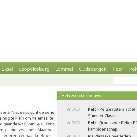
-Eksel
Leopoldsburg
Lommel
Oudsbergen
Peer
Pel
Het recentste nieuws
Vr 7/08
Pelt
- Peltse ruiters actie
 serie. Niet eens echt de serie
Summer Classic
ds nog te klein om helemaal te
Vr 7/08
Pelt
- Brons voor Pelter P
ng gaande was. Van Sue Ellens
kampioenschap
eg ik niet veel mee. Maar het
at iedereen er naar keek, de
Vr 7/08
Jos Vlassaks overleden