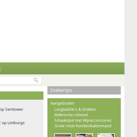
t
Zoekertjes
Aangeboden
f op Sentower
Langlaufski's & Stokken
Elektrische rolstoel
Schaakspel met Wijnaccessoires
C op Limburgs
Grote rotan honden/kattenmand