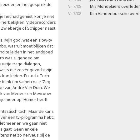
te seizoen en het gesprek de
Vr 7/08
Mia Mondelaers overlede
Vr 7/08
Kim Vandenbussche over
 het had gemist, kon je niet
 herbekijken. Videorecorders
Zwiebertje of Schipper naast
. Mijn god, wat een slow-tv
bo, waaruit moet blijken dat
nd te leiden in het landgoed
intro was al genoeg om
uurtje trage dialogen,
ists die zo ver gezocht zijn
s kon leiden. En toch. Toch
de bank om samen naar ‘Zeg
evue van Andre Van Duin. We
stick van Meneer en Mevrouw
achje meer op. Humor heeft
Fantastisch toch. Maar de kans
n over een tv-programma hebt,
llet meer en we gaan niet
is gaat. Geen enkele
stens net zo nerveus bij de