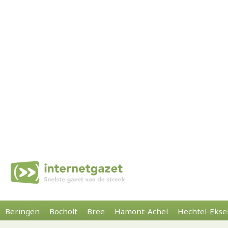
Beringen
Bocholt
Bree
Hamont-Achel
Hechtel-Ekse