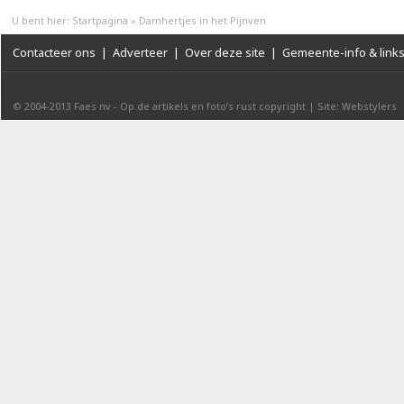
U bent hier:
Startpagina
»
Damhertjes in het Pijnven
Contacteer ons
|
Adverteer
|
Over deze site
|
Gemeente-info & link
© 2004-2013
Faes nv
-
Op de artikels en foto’s rust copyright
|
Site: Webstylers