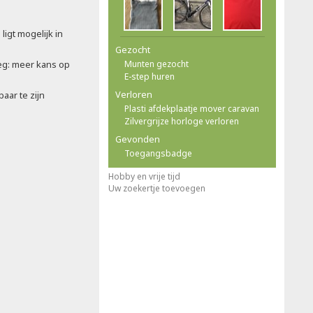
ligt mogelijk in
Gezocht
g: meer kans op
Munten gezocht
E-step huren
Verloren
aar te zijn
Plasti afdekplaatje mover caravan
Zilvergrijze horloge verloren
Gevonden
Toegangsbadge
Hobby en vrije tijd
Uw zoekertje toevoegen