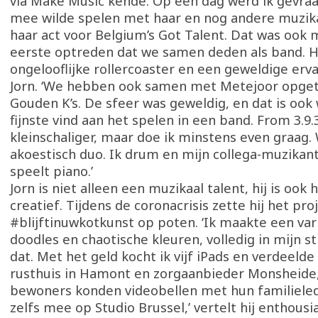
via Make Music kende. Op een dag werd ik gevraag
mee wilde spelen met haar en nog andere muzika
haar act voor Belgium’s Got Talent. Dat was ook
eerste optreden dat we samen deden als band. 
ongelooflijke rollercoaster en een geweldige ervar
Jorn. ‘We hebben ook samen met Metejoor opge
Gouden K’s. De sfeer was geweldig, en dat is ook 
fijnste vind aan het spelen in een band. From 3.9.3.
kleinschaliger, maar doe ik minstens even graag. 
akoestisch duo. Ik drum en mijn collega-muzikant
speelt piano.’
Jorn is niet alleen een muzikaal talent, hij is ook 
creatief. Tijdens de coronacrisis zette hij het pro
#blijftinuwkotkunst op poten. ‘Ik maakte een va
doodles en chaotische kleuren, volledig in mijn sti
dat. Met het geld kocht ik vijf iPads en verdeelde
rusthuis in Hamont en zorgaanbieder Monsheide,
bewoners konden videobellen met hun familiele
zelfs mee op Studio Brussel,’ vertelt hij enthousia