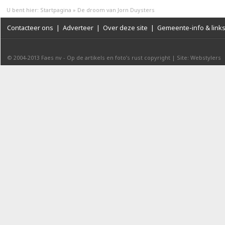
U bent hier:
Startpagina
»
De droom van Jorn Duysters
Contacteer ons
|
Adverteer
|
Over deze site
|
Gemeente-info & link
© 2004-2013
Faes nv
-
Op de artikels en foto’s rust copyright
|
Site: Webstylers