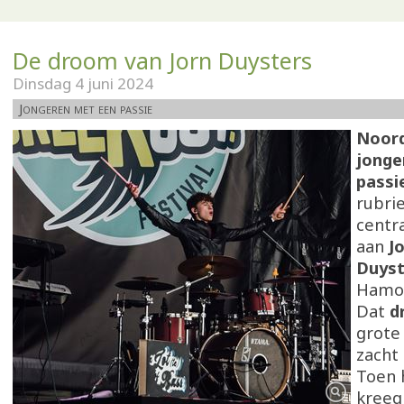
De droom van Jorn Duysters
Dinsdag 4 juni 2024
Jongeren met een passie
Noor
jonge
passi
rubrie
centra
aan
J
Duyst
Hamon
Dat
d
grote 
zacht 
Toen h
kreeg 