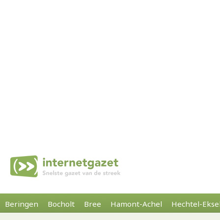
Beringen
Bocholt
Bree
Hamont-Achel
Hechtel-Ekse