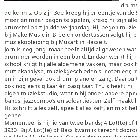
drums
de kermis. Op zijn 3de kreeg hij er eentje van de 
meer en meer begon te spelen, kreeg hij zijn all
drumstel op zijn 4de verjaardag. Hij begon muzie
bij Make Music in Bree en ondertussen volgt hij 
muziekopleiding bij Musart in Hasselt.
Jorn is nog jong, maar heeft altijd al geweten wat h
drummer worden in een band. En daar werkt hij h
school krijgt hij alle algemene vakken, maar ook
muziekanalyse, muziekgeschiedenis, notenleer, 
en in zijn geval ook drum, piano en zang. Daarbui
ook nog eens gitaar én basgitaar. Thuis heeft hij i
eigen muziekstudio, waarin hij onder andere o
bands, jazzcombo’s en soloartiesten. Zelf maakt h
Hij schrijft alles zelf, speelt alles zelf, en mixt h
geheel.
Momenteel is hij lid van twee bands; A Lot(te) of
3930. ‘Bij A Lot(te) of Bass kwam ik terecht doord