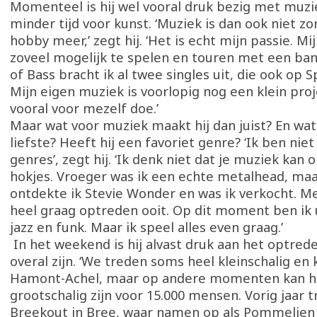
Momenteel is hij wel vooral druk bezig met muzie
minder tijd voor kunst. ‘Muziek is dan ook niet z
hobby meer,’ zegt hij. ‘Het is echt mijn passie. Mi
zoveel mogelijk te spelen en touren met een ban
of Bass bracht ik al twee singles uit, die ook op S
Mijn eigen muziek is voorlopig nog een klein proj
vooral voor mezelf doe.’
Maar wat voor muziek maakt hij dan juist? En wat 
liefste? Heeft hij een favoriet genre? ‘Ik ben niet
genres’, zegt hij. ‘Ik denk niet dat je muziek kan 
hokjes. Vroeger was ik een echte metalhead, ma
ontdekte ik Stevie Wonder en was ik verkocht. M
heel graag optreden ooit. Op dit moment ben ik
jazz en funk. Maar ik speel alles even graag.’
In het weekend is hij alvast druk aan het optrede
overal zijn. ‘We treden soms heel kleinschalig en 
Hamont-Achel, maar op andere momenten kan he
grootschalig zijn voor 15.000 mensen. Vorig jaar 
Breekout in Bree, waar namen op als Pommelien 