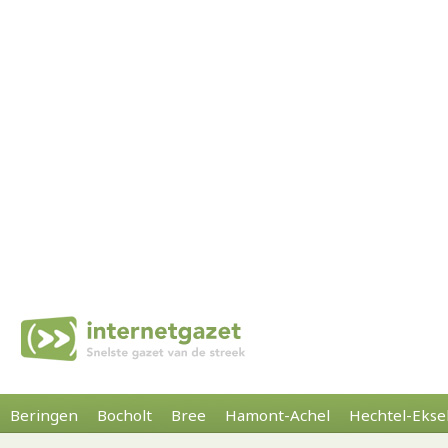
Beringen
Bocholt
Bree
Hamont-Achel
Hechtel-Ekse