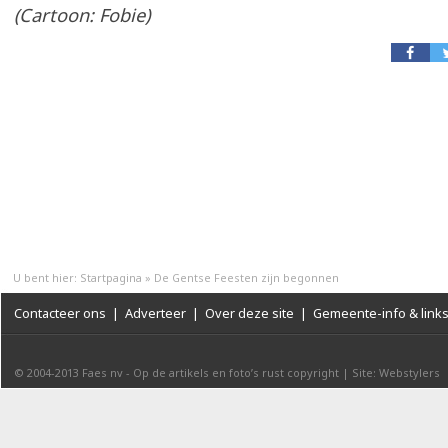
(Cartoon: Fobie)
U bent hier:
Startpagina
»
De Gentse Feesten zijn begonnen
Contacteer ons
|
Adverteer
|
Over deze site
|
Gemeente-info & link
© 2004-2013
Faes nv
-
Op de artikels en foto’s rust copyright
|
Site: Webstylers