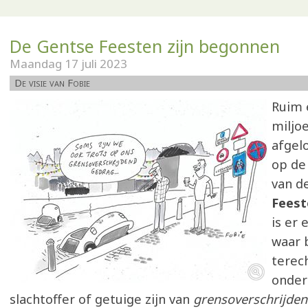
De Gentse Feesten zijn begonnen
Maandag 17 juli 2023
De visie van Fobie
Ruim 
miljo
afgel
op de
van d
Feest
is er
waar 
terec
onder
slachtoffer of getuige zijn van
grensoverschrijde