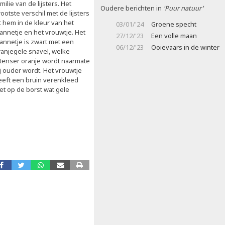
milie van de lijsters. Het
Oudere berichten in
'Puur natuur'
ootste verschil met de lijsters
t hem in de kleur van het
03/01/'24
Groene specht
annetje en het vrouwtje. Het
27/12/'23
Een volle maan
annetje is zwart met een
06/12/'23
Ooievaars in de winter
ranjegele snavel, welke
ntenser oranje wordt naarmate
ij ouder wordt. Het vrouwtje
eeft een bruin verenkleed
et op de borst wat gele