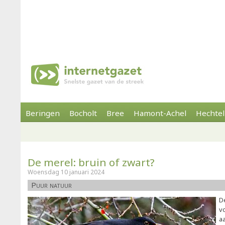
Beringen
Bocholt
Bree
Hamont-Achel
Hechtel
De merel: bruin of zwart?
Woensdag 10 januari 2024
Puur natuur
D
v
aa