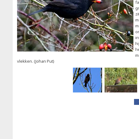
fa
gr
zi
m
m
o
i
h
h
m
vlekken. (Johan Put)