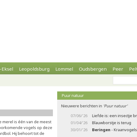
-Eksel
Leopoldsburg
Lommel
Oudsbergen
Peer
Pel
Puur natuur
Nieuwere berichten in
'Puur natuur'
07/06/'26
Liefde is: een insectje 
e merel is één van de meest
01/04/'26
Blauwborstje is terug
oorkomende vogels op deze
30/01/'26
Beringen
- Kraanvogels 
rdbol. Hij behoort tot de