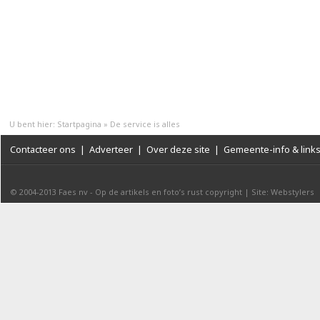
U bent hier:
Startpagina
»
De service is alles
Contacteer ons
|
Adverteer
|
Over deze site
|
Gemeente-info & link
© 2004-2013
Faes nv
-
Op de artikels en foto’s rust copyright
|
Site: Webstylers