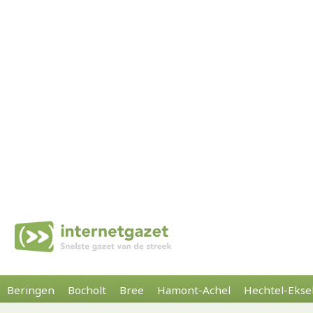
Beringen
Bocholt
Bree
Hamont-Achel
Hechtel-Ekse