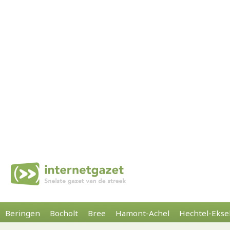
Beringen
Bocholt
Bree
Hamont-Achel
Hechtel-Ekse