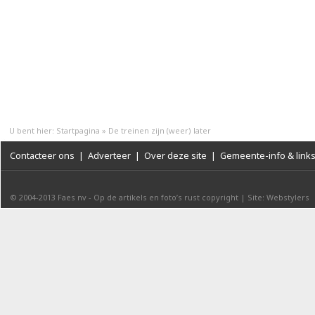
U bent hier:
Startpagina
»
De treinen zijn (weer) later
Contacteer ons
|
Adverteer
|
Over deze site
|
Gemeente-info & link
© 2004-2013
Faes nv
-
Op de artikels en foto’s rust copyright
|
Site: Webstylers