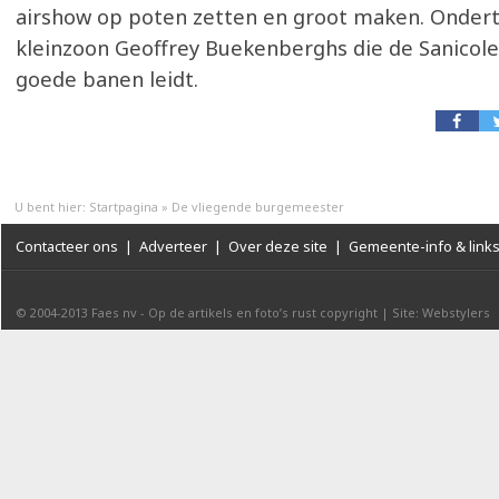
airshow op poten zetten en groot maken. Ondert
kleinzoon Geoffrey Buekenberghs die de Sanicole
goede banen leidt.
U bent hier:
Startpagina
»
De vliegende burgemeester
Contacteer ons
|
Adverteer
|
Over deze site
|
Gemeente-info & link
© 2004-2013
Faes nv
-
Op de artikels en foto’s rust copyright
|
Site: Webstylers