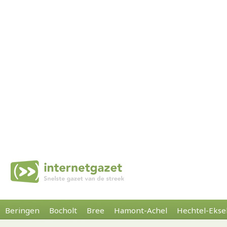
Beringen
Bocholt
Bree
Hamont-Achel
Hechtel-Ekse