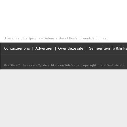
U bent hier:
Startpagina
»
Defensie steunt Bosland-kandidatuur niet
Contacteer ons
|
Adverteer
|
Over deze site
|
Gemeente-info & link
© 2004-2013
Faes nv
-
Op de artikels en foto’s rust copyright
|
Site: Webstylers