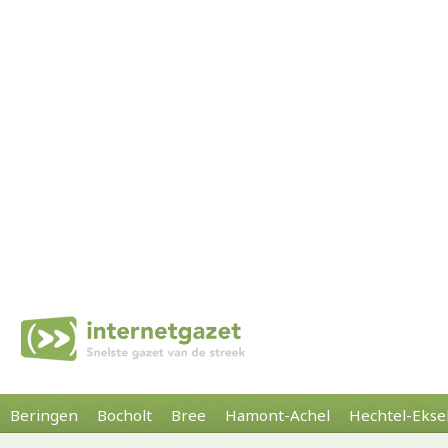
Beringen
Bocholt
Bree
Hamont-Achel
Hechtel-Ekse