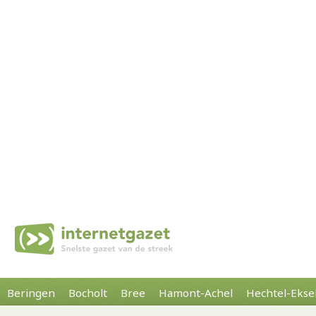
Beringen
Bocholt
Bree
Hamont-Achel
Hechtel-Ekse