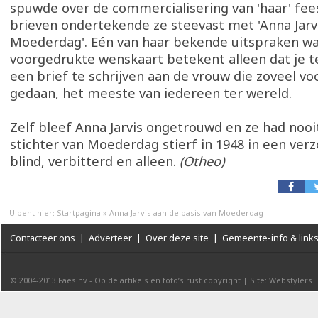
spuwde over de commercialisering van 'haar' fee
brieven ondertekende ze steevast met 'Anna Jarvi
Moederdag'. Eén van haar bekende uitspraken wa
voorgedrukte wenskaart betekent alleen dat je t
een brief te schrijven aan de vrouw die zoveel vo
gedaan, het meeste van iedereen ter wereld.
Zelf bleef Anna Jarvis ongetrouwd en ze had nooi
stichter van Moederdag stierf in 1948 in een verz
blind, verbitterd en alleen.
(Otheo)
U bent hier:
Startpagina
»
Anna Jarvis aan de basis van Moederdag
Contacteer ons
|
Adverteer
|
Over deze site
|
Gemeente-info & link
© 2004-2013
Faes nv
-
Op de artikels en foto’s rust copyright
|
Site: Webstylers