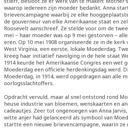
stierf, besloot ze er werk van te maken: Mother'
waarop iedereen zijn moeder bedankt. Anna star
brievencampagne waarbij ze elke hooggeplaatste 
de gouverneur van elke Amerikaanse staat en zel
Roosevelt aanschreef. Ze stelde voor om de twe
mei – haar moeder was op 9 mei gestorven – all
eren. Op 10 mei 1908 organiseerde ze in de kerk 
West Virginia, een eerste, lokale Moederdag. Twe
kreeg haar initiatief navolging in de hele staat We
1914 keurde het Amerikaanse Congres een wet 
Moederdag een officiële herdenkingsdag werd. D
Moederdag, in 1914, werd opgedragen aan alle 
oorlogsslachtoffers.
Opdracht vervuld, maar al snel ontstond rond M
heuse industrie van bloemen, wenskaarten en a
cadeautjes. Zeer tot ongenoegen van Anna Jarvis, 
witte anjer had gelanceerd als symbool van Moe
startte een nieuwe brievencampagne, waarin ze d