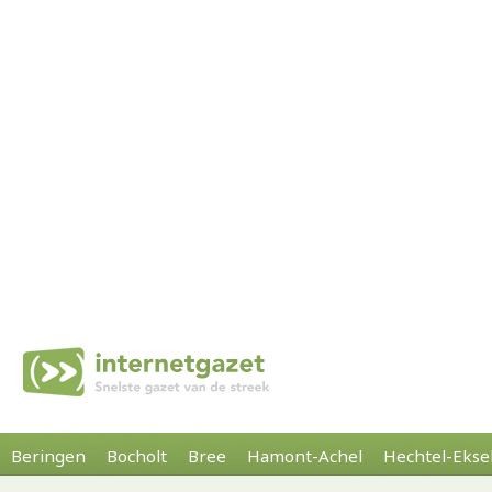
Beringen
Bocholt
Bree
Hamont-Achel
Hechtel-Ekse