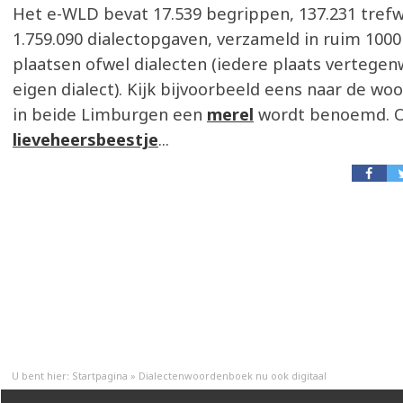
Het e-WLD bevat 17.539 begrippen, 137.231 tref
1.759.090 dialectopgaven, verzameld in ruim 100
plaatsen ofwel dialecten (iedere plaats vertege
eigen dialect). Kijk bijvoorbeeld eens naar de 
in beide Limburgen een
merel
wordt benoemd. O
lieveheersbeestje
...
U bent hier:
Startpagina
»
Dialectenwoordenboek nu ook digitaal