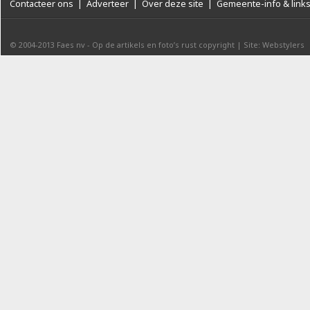
Contacteer ons
|
Adverteer
|
Over deze site
|
Gemeente-info & link
© 2004-2013
Faes nv
-
Op de artikels en foto’s rust copyright
|
Site: Webstylers