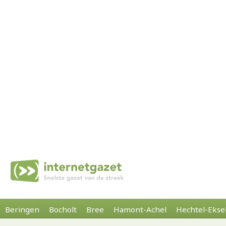
Beringen
Bocholt
Bree
Hamont-Achel
Hechtel-Ekse