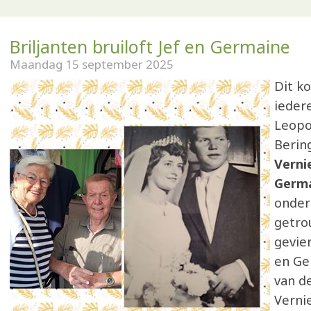
Briljanten bruiloft Jef en Germaine
Maandag 15 september 2025
Dit k
ieder
Leopo
Berin
Verni
Germa
onder
getro
gevie
en Ge
van d
Verni