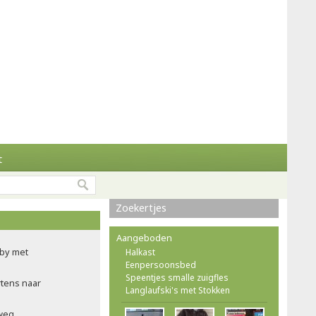
t
Zoekertjes
Aangeboden
rby met
Halkast
Eenpersoonsbed
Speentjes smalle zuigfles
rtens naar
Langlaufski's met Stokken
weg