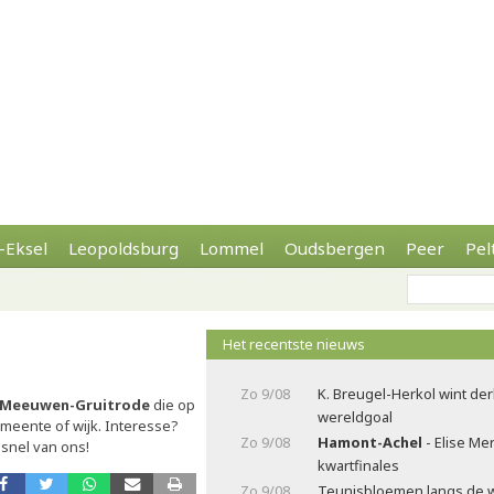
-Eksel
Leopoldsburg
Lommel
Oudsbergen
Peer
Pel
Het recentste nieuws
Zo 9/08
K. Breugel-Herkol wint de
n Meeuwen-Gruitrode
die op
wereldgoal
gemeente of wijk. Interesse?
Zo 9/08
Hamont-Achel
- Elise Me
 snel van ons!
kwartfinales
Zo 9/08
Teunisbloemen langs de 