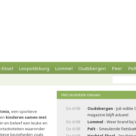
-Eksel
Leopoldsburg
Lommel
Oudsbergen
Peer
Pel
Het recentste nieuws
Do 6/08
Oudsbergen
- Juli-editi
tmix,
een sportieve
magazine blijft actueel
nen
kinderen samen met
Do 6/08
Lommel
- Weer brand bij 
je in en beleef een leuke en
rtactiviteiten waaronder
Do 6/08
Pelt
- Smeulende fietsbatt
atieve bezigheden zoals
Do 6/08
Hechtel-Eksel
- Inschrijv