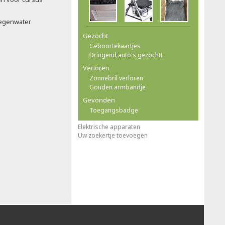
g
 regenwater
Gezocht
Geboortekaartjes
Dringend auto's gezocht!
Verloren
Zonnebril verloren
Gouden armbandje
Gevonden
Toegangsbadge
Elektrische apparaten
Uw zoekertje toevoegen