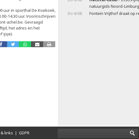
natuurgids Noord-Limbur
00 uur in sporthal De Koekoek,
Do 6/08
Fontein Vrijthof draait op
00-14.30 uur. Voorinschrijven
nt-achel.be. Gevraagd
ijd, het adres en het
 ijsje).
& links
|
GDPR