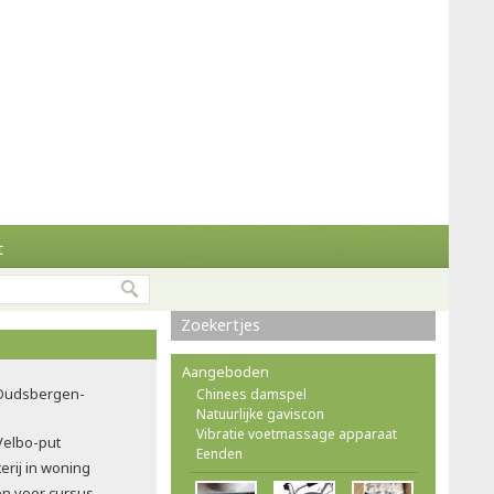
t
Zoekertjes
Aangeboden
e Oudsbergen-
Chinees damspel
Natuurlijke gaviscon
Vibratie voetmassage apparaat
Velbo-put
Eenden
erij in woning
en voor cursus