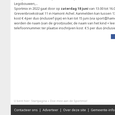
Legobouwen,...
Sportmix in 2022 gaat door op
zaterdag 18 juni
van 13.00 tot 16.
Grevenbroekstraat 11 in Hamont-Achel. Aanmelden kan tussen 13.
kost € 4 per duo (inclusief ijsje) en kan tot 15 juni (via sport
hamo
worden de naam (van de groot)ouder, de naam van het kind + leeft
telefoonnummer. ter plaatse inschrijven kost € 5 per duo (inclusief
U bent hier:
Startpagina
»
Doe mee aan de Sportmix!
Contacteer ons
|
Adverteer
|
Over deze site
|
Gemeente-info 