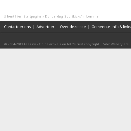
U bent hier:
Startpagina
»
Donderdag 'Sportkicks' in Lommel
Contacteer ons
|
Adverteer
|
Over deze site
|
Gemeente-info & link
© 2004-2013
Faes nv
-
Op de artikels en foto’s rust copyright
|
Site: Webstylers