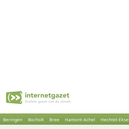
Beringen
Bocholt
Bree
Hamont-Achel
Hechtel-Ekse