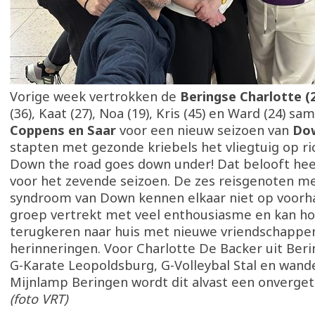
Vorige week vertrokken de
Beringse Charlotte (
(36), Kaat (27), Noa (19), Kris (45) en Ward (24) 
Coppens en Saar
voor een nieuw seizoen van
Dow
stapten met gezonde kriebels het vliegtuig op ric
Down the road goes down under! Dat belooft hee
voor het zevende seizoen. De zes reisgenoten m
syndroom van Down kennen elkaar niet op voorh
groep vertrekt met veel enthousiasme en kan ho
terugkeren naar huis met nieuwe vriendschappe
herinneringen. Voor Charlotte De Backer uit Beri
G-Karate Leopoldsburg, G-Volleybal Stal en wand
Mijnlamp Beringen wordt dit alvast een onvergete
(foto VRT)