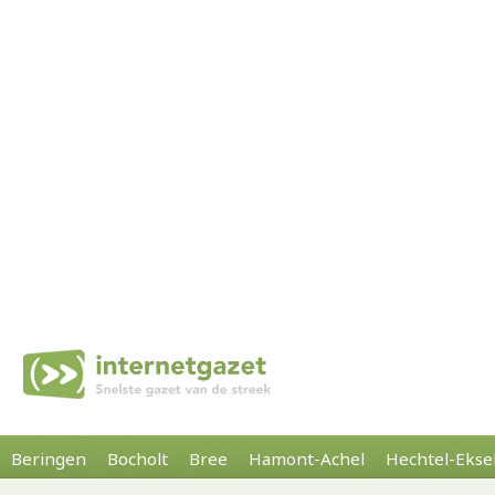
Beringen
Bocholt
Bree
Hamont-Achel
Hechtel-Ekse