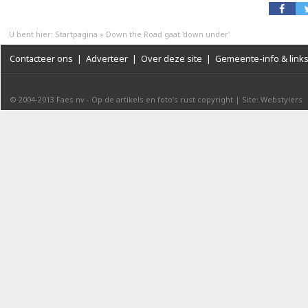
U bent hier:
Startpagina
»
Down the Road gaat 'down under'
Contacteer ons
|
Adverteer
|
Over deze site
|
Gemeente-info & link
© 2004-2013
Faes nv
-
Op de artikels en foto’s rust copyright
|
Site: Webstylers