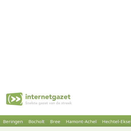
Beringen
Bocholt
Bree
Hamont-Achel
Hechtel-Ekse