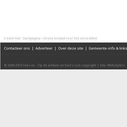
U bent hier:
Startpagina
»
Drone bezaait voor het eerst akker
Contacteer ons
|
Adverteer
|
Over deze site
|
Gemeente-info & link
© 2004-2013
Faes nv
-
Op de artikels en foto’s rust copyright
|
Site: Webstylers