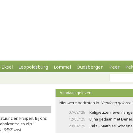
-Eksel
Leopoldsburg
Lommel
Oudsbergen
Peer
Pel
Vandaag gelezen
Nieuwere berichten in
'Vandaag gelezen'
07/08/'26
Religieuzen leven lange
stuur zien kruipen. Bij ons
12/06/'26
Bijna gedaan met Deneu
holcontroles zijn.”
20/04/'26
Pelt
- Matthias Schoenae
en-SAVE vzw
)