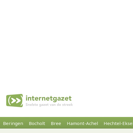
Beringen
Bocholt
Bree
Hamont-Achel
Hechtel-Ekse