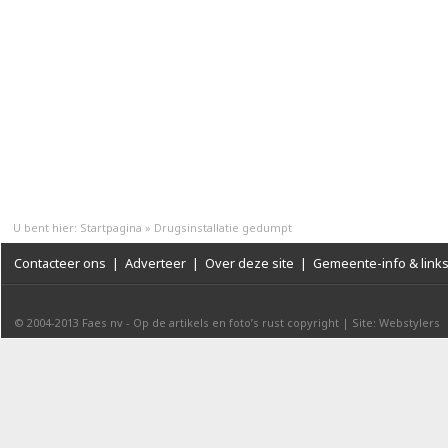
U bent hier:
Startpagina
»
Drugsinstallatie gedumpt
Contacteer ons
|
Adverteer
|
Over deze site
|
Gemeente-info & link
© 2004-2013
Faes nv
-
Op de artikels en foto’s rust copyright
|
Site: Webstylers