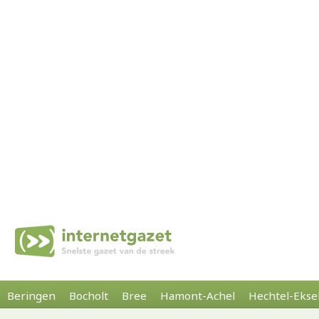
Beringen
Bocholt
Bree
Hamont-Achel
Hechtel-Ekse