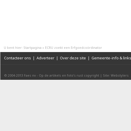
U bent hier:
Startpagina
»
ECRU zoekt een Erfgoedcoördinator
Contacteer ons
|
Adverteer
|
Over deze site
|
Gemeente-info & link
© 2004-2013
Faes nv
-
Op de artikels en foto’s rust copyright
|
Site: Webstylers