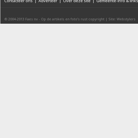
Contacteer ons
|
Adverteer
|
Over deze site
|
Gemeente-info & link
© 2004-2013
Faes nv
-
Op de artikels en foto’s rust copyright
|
Site: Webstylers