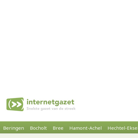
Beringen
Bocholt
Bree
Hamont-Achel
Hechtel-Ekse