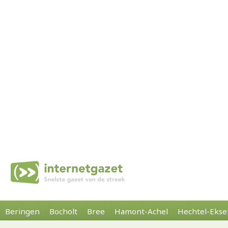
Beringen
Bocholt
Bree
Hamont-Achel
Hechtel-Ekse