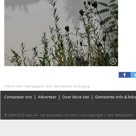
U bent hier:
Startpagina
»
Een donsdeken vol begrip
Contacteer ons
|
Adverteer
|
Over deze site
|
Gemeente-info & link
© 2004-2013
Faes nv
-
Op de artikels en foto’s rust copyright
|
Site: Webstylers