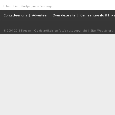
U bent hier:
Startpagina
»
Een engel....
Contacteer ons
|
Adverteer
|
Over deze site
|
Gemeente-info & link
© 2004-2013
Faes nv
-
Op de artikels en foto’s rust copyright
|
Site: Webstylers