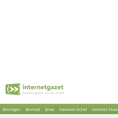
Beringen
Bocholt
Bree
Hamont-Achel
Hechtel-Ekse