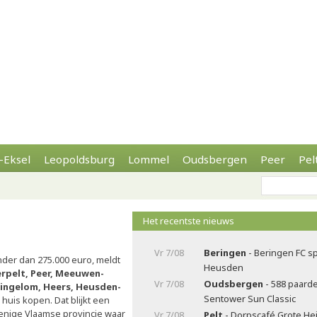
-Eksel
Leopoldsburg
Lommel
Oudsbergen
Peer
Pel
Het recentste nieuws
Vr 7/08
Beringen
- Beringen FC sp
nder dan 275.000 euro, meldt
Heusden
rpelt, Peer, Meeuwen-
Vr 7/08
Oudsbergen
- 588 paard
Gingelom, Heers, Heusden-
Sentower Sun Classic
uis kopen. Dat blijkt een
enige Vlaamse provincie waar
Vr 7/08
Pelt
- Dorpscafé Grote Hei