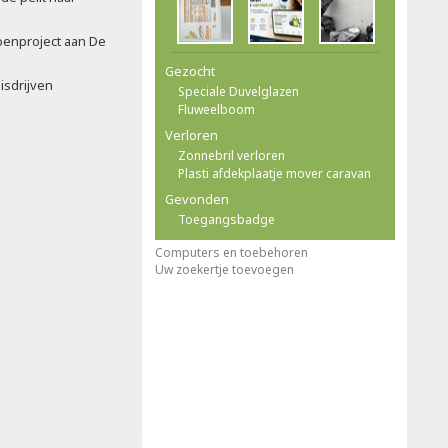
oenproject aan De
Gezocht
isdrijven
Speciale Duvelglazen
Fluweelboom
Verloren
Zonnebril verloren
Plasti afdekplaatje mover caravan
Gevonden
Toegangsbadge
Computers en toebehoren
Uw zoekertje toevoegen