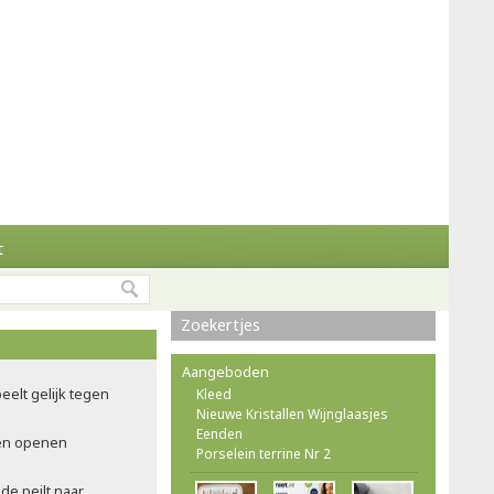
t
Zoekertjes
Aangeboden
eelt gelijk tegen
Kleed
Nieuwe Kristallen Wijnglaasjes
Eenden
en openen
Porselein terrine Nr 2
de peilt naar