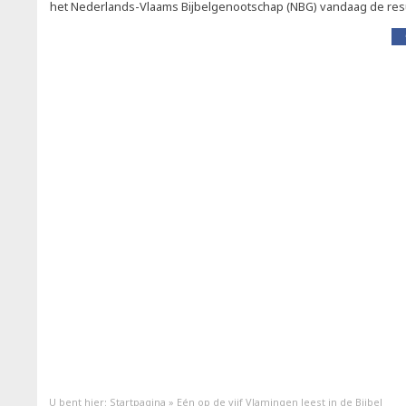
het Nederlands-Vlaams Bijbelgenootschap (NBG) vandaag de res
U bent hier:
Startpagina
»
Eén op de vijf Vlamingen leest in de Bijbel