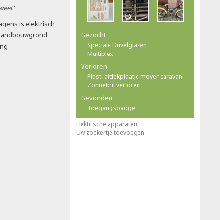
 weet'
gens is elektrisch
d landbouwgrond
Gezocht
Speciale Duvelglazen
ing
Multiplex
Verloren
Plasti afdekplaatje mover caravan
Zonnebril verloren
Gevonden
Toegangsbadge
Elektrische apparaten
Uw zoekertje toevoegen