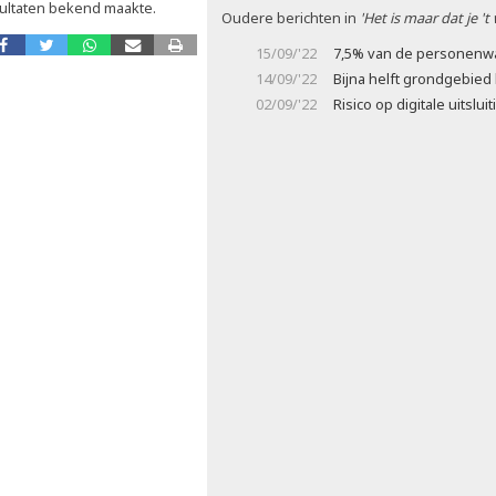
ultaten bekend maakte.
Oudere berichten in
'Het is maar dat je 't
15/09/'22
7,5% van de personenwa
14/09/'22
Bijna helft grondgebie
02/09/'22
Risico op digitale uitsluit