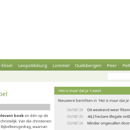
-Eksel
Leopoldsburg
Lommel
Oudsbergen
Peer
Pel
Het is maar dat je 't weet
bel
Nieuwere berichten in
'Het is maar dat je 
06/08/'26
Dit weekend weer flits
relevant boek
en één op de
03/08/'26
44,2 hectare illegale on
christelijk. Van die christenen
02/08/'26
Minder ongevallen door 
et Bijbelleesgedrag, waarvan