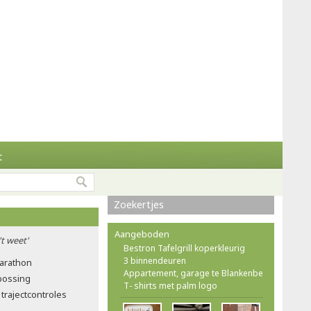
t
Zoekertjes
Aangeboden
't weet'
Bestron Tafelgrill koperkleurig
3 binnendeuren
marathon
Appartement, garage te Blankenbe
tbossing
T- shirts met palm logo
trajectcontroles