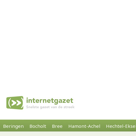
Beringen
Bocholt
Bree
Hamont-Achel
Hechtel-Ekse