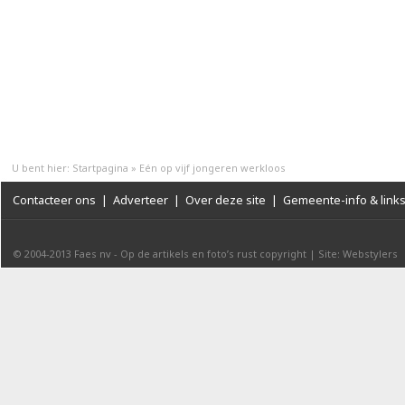
U bent hier:
Startpagina
»
Eén op vijf jongeren werkloos
Contacteer ons
|
Adverteer
|
Over deze site
|
Gemeente-info & link
© 2004-2013
Faes nv
-
Op de artikels en foto’s rust copyright
|
Site: Webstylers