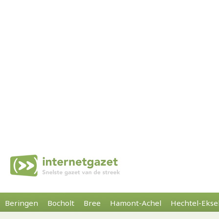
Beringen
Bocholt
Bree
Hamont-Achel
Hechtel-Ekse