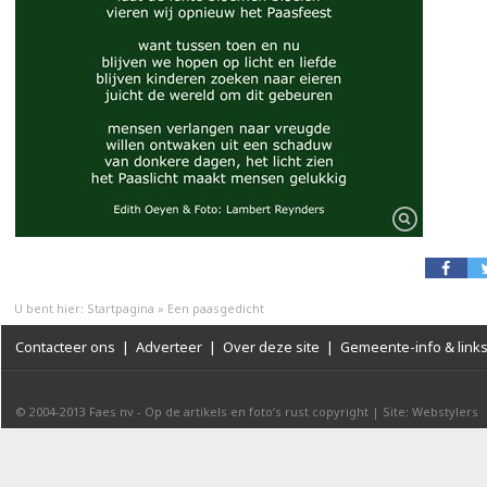
U bent hier:
Startpagina
»
Een paasgedicht
Contacteer ons
|
Adverteer
|
Over deze site
|
Gemeente-info & link
© 2004-2013
Faes nv
-
Op de artikels en foto’s rust copyright
|
Site: Webstylers