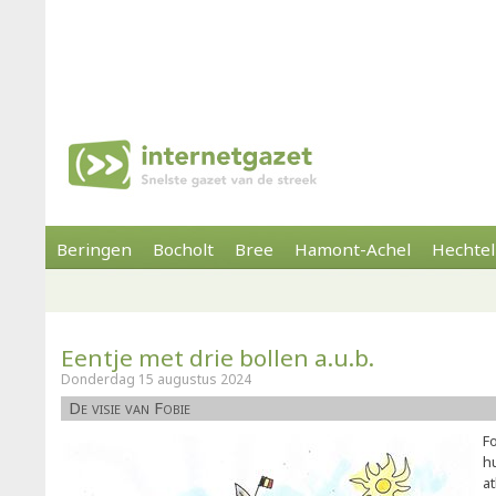
Beringen
Bocholt
Bree
Hamont-Achel
Hechtel
Eentje met drie bollen a.u.b.
Donderdag 15 augustus 2024
De visie van Fobie
Fo
h
a