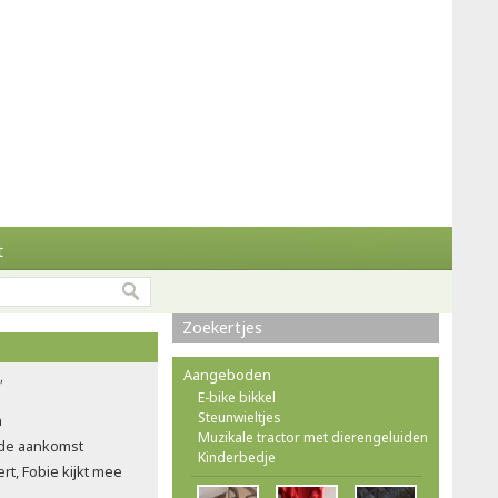
t
Zoekertjes
Aangeboden
'
E-bike bikkel
Steunwieltjes
n
Muzikale tractor met dierengeluiden
n de aankomst
Kinderbedje
t, Fobie kijkt mee