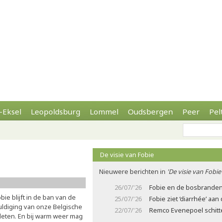
-Eksel
Leopoldsburg
Lommel
Oudsbergen
Peer
Pel
De visie van Fobie
Nieuwere berichten in
'De visie van Fobie
26/07/'26
Fobie en de bosbrande
bie blijft in de ban van de
25/07/'26
Fobie ziet ‘diarrhée’ aa
uldiging van onze Belgische
22/07/'26
Remco Evenepoel schitter
tleten. En bij warm weer mag