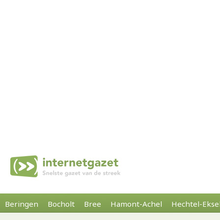
Beringen
Bocholt
Bree
Hamont-Achel
Hechtel-Ekse