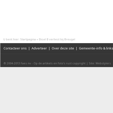
U bent hier:
Startpagina
»
Eksel B verliest bij Breugel
Contacteer ons
|
Adverteer
|
Over deze site
|
Gemeente-info & link
© 2004-2013
Faes nv
-
Op de artikels en foto’s rust copyright
|
Site: Webstylers