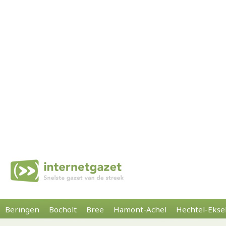
Beringen
Bocholt
Bree
Hamont-Achel
Hechtel-Ekse