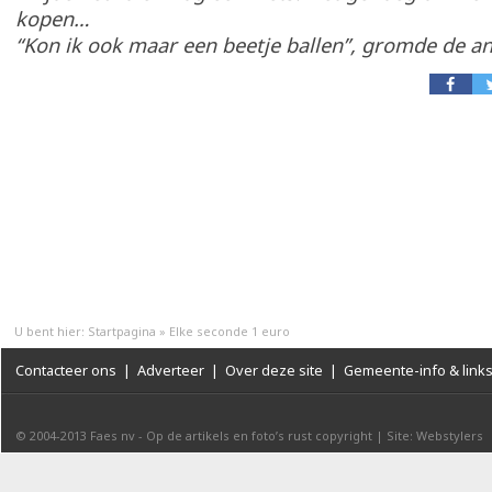
kopen…
“Kon ik ook maar een beetje ballen”, gromde de 
U bent hier:
Startpagina
»
Elke seconde 1 euro
Contacteer ons
|
Adverteer
|
Over deze site
|
Gemeente-info & link
© 2004-2013
Faes nv
-
Op de artikels en foto’s rust copyright
|
Site: Webstylers